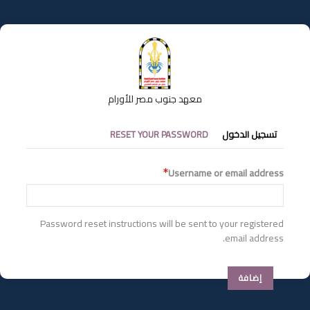
تجاوز
إلى
المحتوى
الرئيسي
معهد جنوب مصر للأورام
التبويبات
تسجيل الدخول
RESET YOUR PASSWORD
الأساسية
Username or email address
Password reset instructions will be sent to your registered
email address.