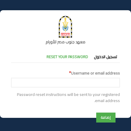
تجاوز
إلى
المحتوى
الرئيسي
معهد جنوب مصر للأورام
التبويبات
تسجيل الدخول
RESET YOUR PASSWORD
الأساسية
Username or email address
Password reset instructions will be sent to your registered
email address.