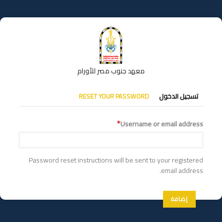
تجاوز
إلى
المحتوى
الرئيسي
معهد جنوب مصر للأورام
التبويبات
تسجيل الدخول
RESET YOUR PASSWORD
الأساسية
Username or email address
Password reset instructions will be sent to your registered
email address.