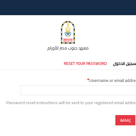
معهد جنوب مصر للأورام
تبويبات
سجيل الدخول
RESET YOUR PASSWORD
أساسية
Username or email addre
Password reset instructions will be sent to your registered email addre