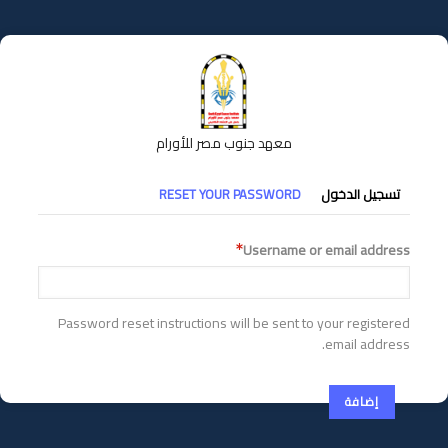
تجاوز
إلى
المحتوى
الرئيسي
معهد جنوب مصر للأورام
التبويبات
تسجيل الدخول
RESET YOUR PASSWORD
الأساسية
Username or email address
Password reset instructions will be sent to your registered
email address.