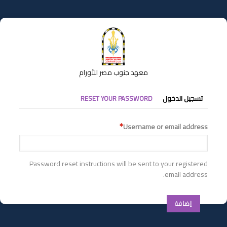
تجاوز
إلى
المحتوى
الرئيسي
معهد جنوب مصر للأورام
التبويبات
تسجيل الدخول
RESET YOUR PASSWORD
الأساسية
Username or email address
Password reset instructions will be sent to your registered
email address.