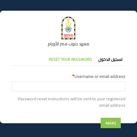
تجاوز
إلى
المحتوى
الرئيسي
معهد جنوب مصر للأورام
التبويبات
تسجيل الدخول
RESET YOUR PASSWORD
الأساسية
Username or email address
Password reset instructions will be sent to your registered
email address.