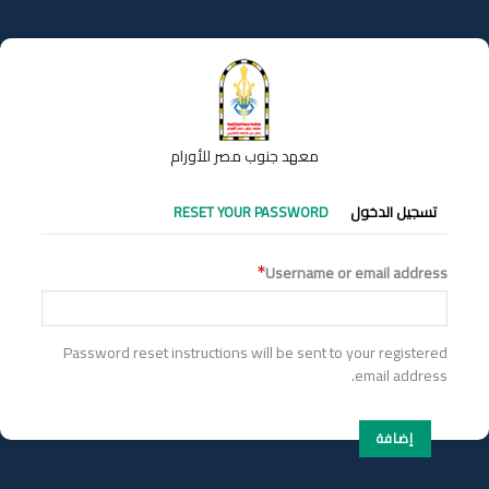
تجاوز
إلى
المحتوى
الرئيسي
معهد جنوب مصر للأورام
التبويبات
تسجيل الدخول
RESET YOUR PASSWORD
الأساسية
Username or email address
Password reset instructions will be sent to your registered
email address.