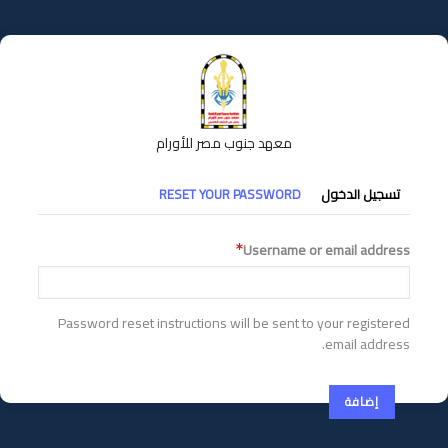
تجاوز
إلى
المحتوى
الرئيسي
معهد جنوب مصر للأورام
التبويبات
تسجيل الدخول
RESET YOUR PASSWORD
الأساسية
Username or email address
Password reset instructions will be sent to your registered
email address.