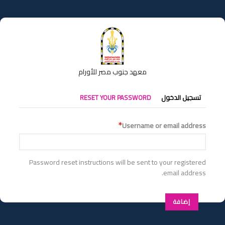
تجاوز
إلى
المحتوى
الرئيسي
معهد جنوب مصر للأورام
التبويبات
تسجيل الدخول
RESET YOUR PASSWORD
الأساسية
Username or email address
Password reset instructions will be sent to your registered
email address.