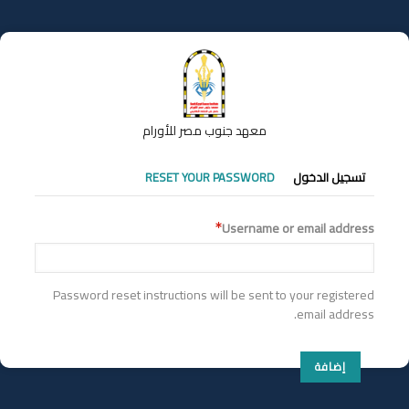
تجاوز
إلى
المحتوى
الرئيسي
معهد جنوب مصر للأورام
التبويبات
تسجيل الدخول
RESET YOUR PASSWORD
الأساسية
Username or email address
Password reset instructions will be sent to your registered
email address.