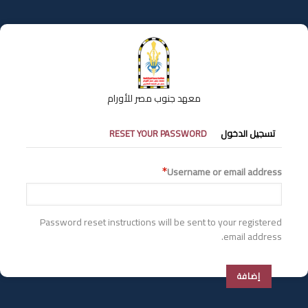
تجاوز
إلى
المحتوى
الرئيسي
معهد جنوب مصر للأورام
التبويبات
تسجيل الدخول
RESET YOUR PASSWORD
الأساسية
Username or email address
Password reset instructions will be sent to your registered
email address.