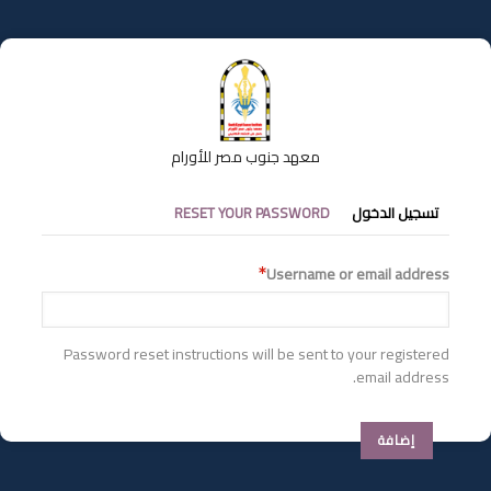
تجاوز
إلى
المحتوى
الرئيسي
معهد جنوب مصر للأورام
التبويبات
تسجيل الدخول
RESET YOUR PASSWORD
الأساسية
Username or email address
Password reset instructions will be sent to your registered
email address.