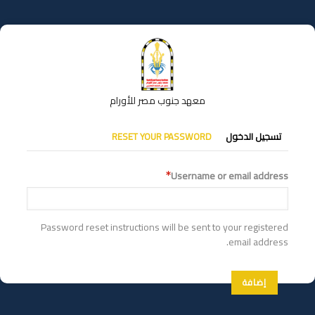
تجاوز
إلى
المحتوى
الرئيسي
معهد جنوب مصر للأورام
التبويبات
تسجيل الدخول
RESET YOUR PASSWORD
الأساسية
Username or email address
Password reset instructions will be sent to your registered
email address.