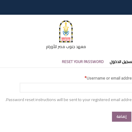
معهد جنوب مصر للأورام
تبويبات
سجيل الدخول
RESET YOUR PASSWORD
أساسية
Username or email addre
Password reset instructions will be sent to your registered email addre