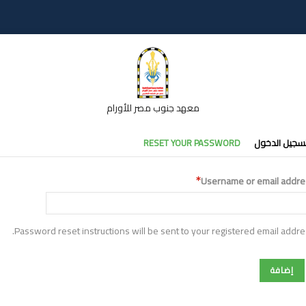
معهد جنوب مصر للأورام
تبويبات
سجيل الدخول
RESET YOUR PASSWORD
أساسية
Username or email addre
Password reset instructions will be sent to your registered email addre