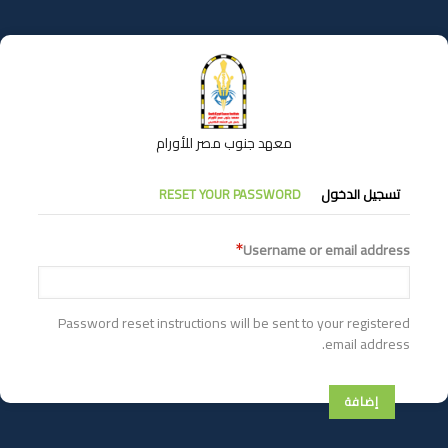
تجاوز
إلى
المحتوى
الرئيسي
معهد جنوب مصر للأورام
التبويبات
تسجيل الدخول
RESET YOUR PASSWORD
الأساسية
Username or email address
Password reset instructions will be sent to your registered
email address.