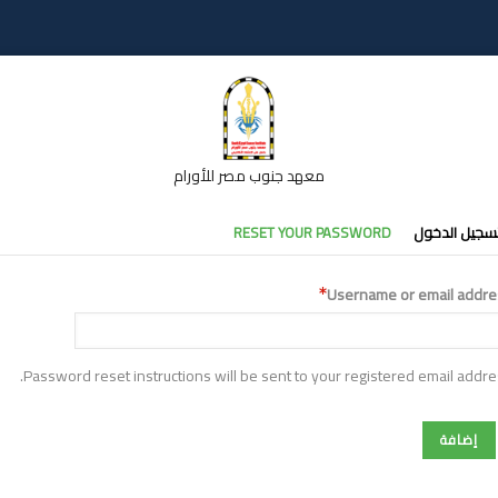
معهد جنوب مصر للأورام
تبويبات
سجيل الدخول
RESET YOUR PASSWORD
أساسية
Username or email addre
Password reset instructions will be sent to your registered email addre