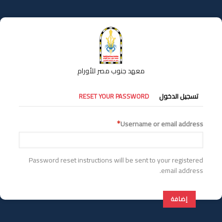
تجاوز
إلى
المحتوى
الرئيسي
معهد جنوب مصر للأورام
التبويبات
تسجيل الدخول
RESET YOUR PASSWORD
الأساسية
Username or email address
Password reset instructions will be sent to your registered
email address.