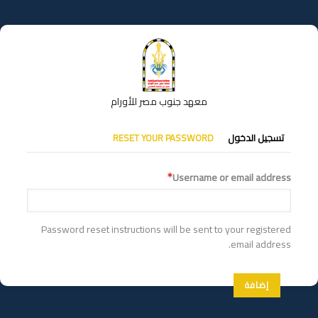
تجاوز
إلى
المحتوى
الرئيسي
معهد جنوب مصر للأورام
التبويبات
تسجيل الدخول
RESET YOUR PASSWORD
الأساسية
Username or email address
Password reset instructions will be sent to your registered
email address.