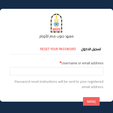
تجاوز
إلى
المحتوى
الرئيسي
معهد جنوب مصر للأورام
التبويبات
تسجيل الدخول
RESET YOUR PASSWORD
الأساسية
Username or email address
Password reset instructions will be sent to your registered
email address.