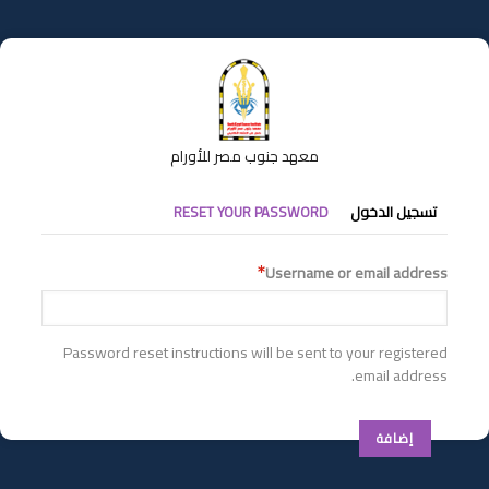
تجاوز
إلى
المحتوى
الرئيسي
معهد جنوب مصر للأورام
التبويبات
تسجيل الدخول
RESET YOUR PASSWORD
الأساسية
Username or email address
Password reset instructions will be sent to your registered
email address.