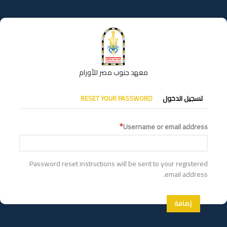
تجاوز
إلى
المحتوى
الرئيسي
معهد جنوب مصر للأورام
التبويبات
تسجيل الدخول
RESET YOUR PASSWORD
الأساسية
Username or email address
Password reset instructions will be sent to your registered
email address.