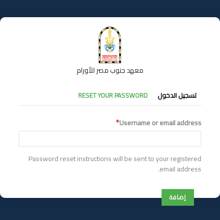
تجاوز
إلى
المحتوى
الرئيسي
معهد جنوب مصر للأورام
التبويبات
تسجيل الدخول
RESET YOUR PASSWORD
الأساسية
Username or email address
Password reset instructions will be sent to your registered
email address.