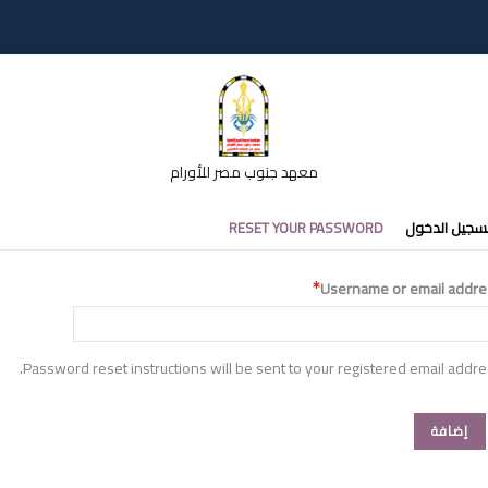
معهد جنوب مصر للأورام
تبويبات
سجيل الدخول
RESET YOUR PASSWORD
أساسية
Username or email addre
Password reset instructions will be sent to your registered email addre