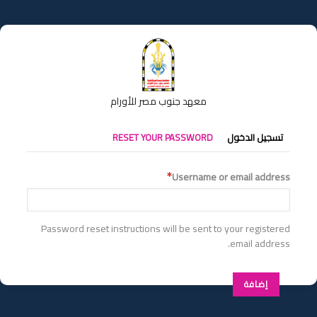
تجاوز
إلى
المحتوى
الرئيسي
معهد جنوب مصر للأورام
التبويبات
تسجيل الدخول
RESET YOUR PASSWORD
الأساسية
Username or email address
Password reset instructions will be sent to your registered
email address.