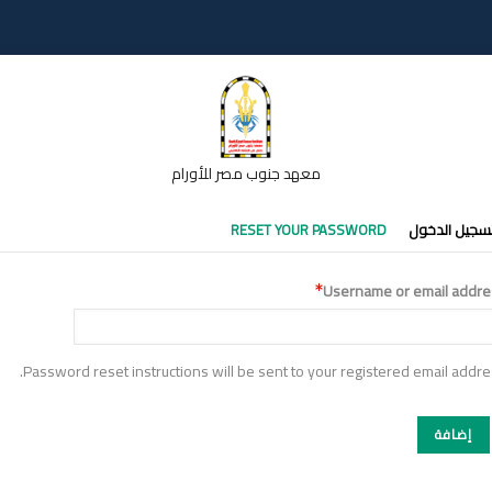
معهد جنوب مصر للأورام
تبويبات
سجيل الدخول
RESET YOUR PASSWORD
أساسية
Username or email addre
Password reset instructions will be sent to your registered email addre