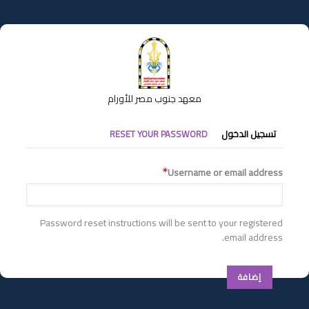
تجاوز
إلى
المحتوى
الرئيسي
معهد جنوب مصر للأورام
التبويبات
تسجيل الدخول
RESET YOUR PASSWORD
الأساسية
Username or email address
Password reset instructions will be sent to your registered
email address.