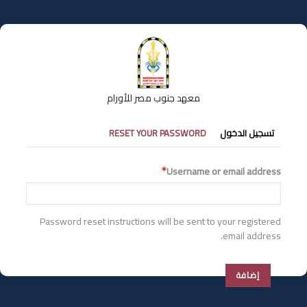
تجاوز
إلى
المحتوى
الرئيسي
معهد جنوب مصر للأورام
التبويبات
تسجيل الدخول
RESET YOUR PASSWORD
الأساسية
Username or email address
Password reset instructions will be sent to your registered
email address.