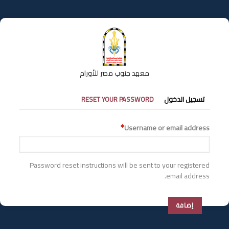
تجاوز
إلى
المحتوى
الرئيسي
معهد جنوب مصر للأورام
التبويبات
تسجيل الدخول
RESET YOUR PASSWORD
الأساسية
Username or email address
Password reset instructions will be sent to your registered
email address.