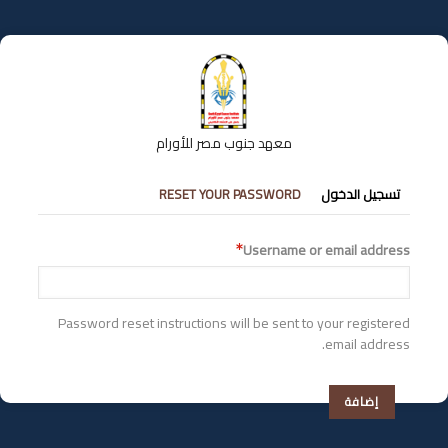
تجاوز
إلى
المحتوى
الرئيسي
معهد جنوب مصر للأورام
التبويبات
تسجيل الدخول
RESET YOUR PASSWORD
الأساسية
Username or email address
Password reset instructions will be sent to your registered
email address.