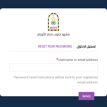
تجاوز
إلى
المحتوى
الرئيسي
معهد جنوب مصر للأورام
التبويبات
تسجيل الدخول
RESET YOUR PASSWORD
الأساسية
Username or email address
Password reset instructions will be sent to your registered
email address.