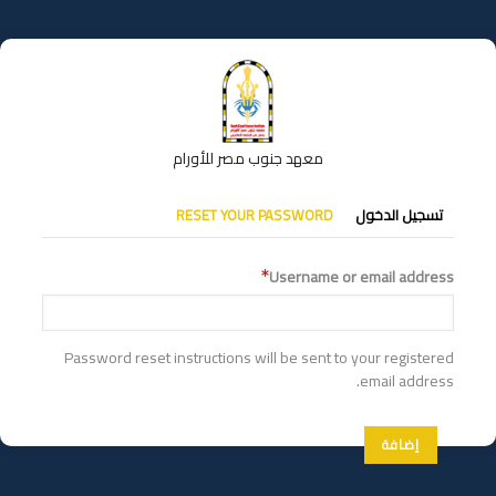
تجاوز
إلى
المحتوى
الرئيسي
معهد جنوب مصر للأورام
التبويبات
تسجيل الدخول
RESET YOUR PASSWORD
الأساسية
Username or email address
Password reset instructions will be sent to your registered
email address.