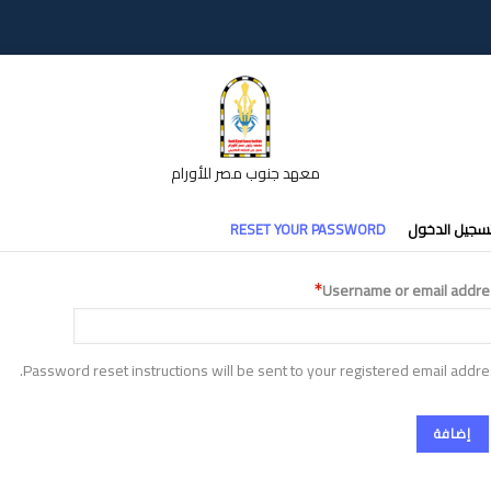
معهد جنوب مصر للأورام
تبويبات
سجيل الدخول
RESET YOUR PASSWORD
أساسية
Username or email addre
Password reset instructions will be sent to your registered email addre