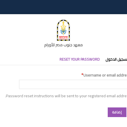
معهد جنوب مصر للأورام
تبويبات
سجيل الدخول
RESET YOUR PASSWORD
أساسية
Username or email addre
Password reset instructions will be sent to your registered email addre