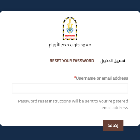
تجاوز
إلى
المحتوى
الرئيسي
معهد جنوب مصر للأورام
التبويبات
تسجيل الدخول
RESET YOUR PASSWORD
الأساسية
Username or email address
Password reset instructions will be sent to your registered
email address.