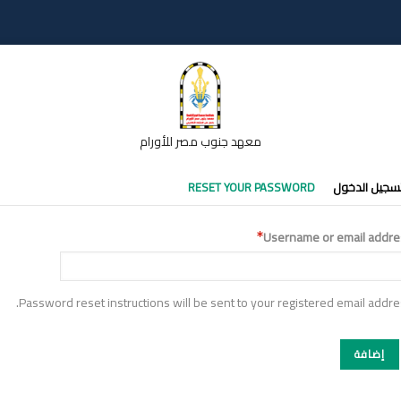
معهد جنوب مصر للأورام
تبويبات
سجيل الدخول
RESET YOUR PASSWORD
أساسية
Username or email addre
Password reset instructions will be sent to your registered email addre