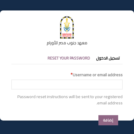
تجاوز
إلى
المحتوى
الرئيسي
معهد جنوب مصر للأورام
التبويبات
تسجيل الدخول
RESET YOUR PASSWORD
الأساسية
Username or email address
Password reset instructions will be sent to your registered
email address.