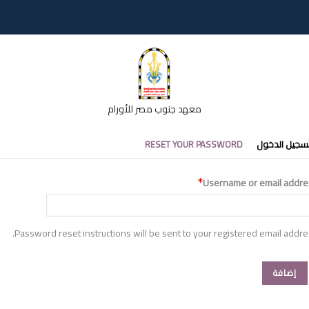
معهد جنوب مصر للأورام
تبويبات
سجيل الدخول
RESET YOUR PASSWORD
أساسية
Username or email addre
Password reset instructions will be sent to your registered email addre