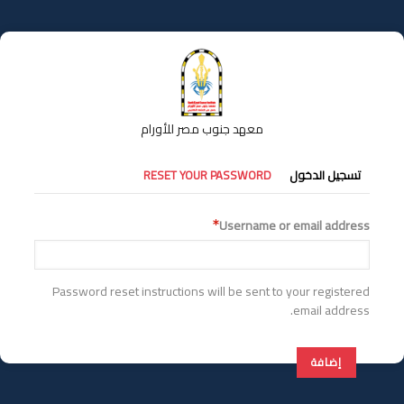
تجاوز
إلى
المحتوى
الرئيسي
معهد جنوب مصر للأورام
التبويبات
تسجيل الدخول
RESET YOUR PASSWORD
الأساسية
Username or email address
Password reset instructions will be sent to your registered
email address.