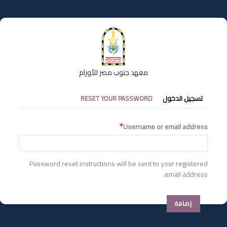
تجاوز
إلى
المحتوى
الرئيسي
معهد جنوب مصر للأورام
التبويبات
تسجيل الدخول
RESET YOUR PASSWORD
الأساسية
Username or email address
Password reset instructions will be sent to your registered
email address.