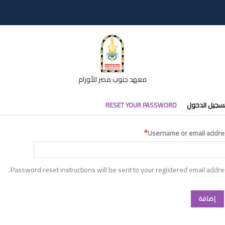
معهد جنوب مصر للأورام
تبويبات
سجيل الدخول
RESET YOUR PASSWORD
أساسية
Username or email addre
Password reset instructions will be sent to your registered email addre