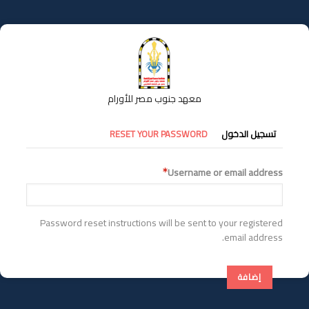
تجاوز
إلى
المحتوى
الرئيسي
معهد جنوب مصر للأورام
التبويبات
تسجيل الدخول
RESET YOUR PASSWORD
الأساسية
Username or email address
Password reset instructions will be sent to your registered
email address.