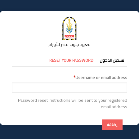
تجاوز
إلى
المحتوى
الرئيسي
معهد جنوب مصر للأورام
التبويبات
تسجيل الدخول
RESET YOUR PASSWORD
الأساسية
Username or email address
Password reset instructions will be sent to your registered
email address.