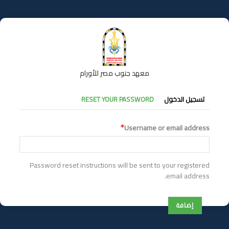
تجاوز
إلى
المحتوى
الرئيسي
معهد جنوب مصر للأورام
التبويبات
تسجيل الدخول
RESET YOUR PASSWORD
الأساسية
Username or email address
Password reset instructions will be sent to your registered
email address.