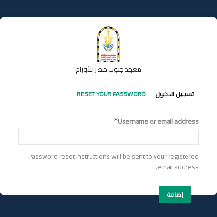
تجاوز
إلى
المحتوى
الرئيسي
معهد جنوب مصر للأورام
التبويبات
تسجيل الدخول
RESET YOUR PASSWORD
الأساسية
Username or email address
Password reset instructions will be sent to your registered
email address.