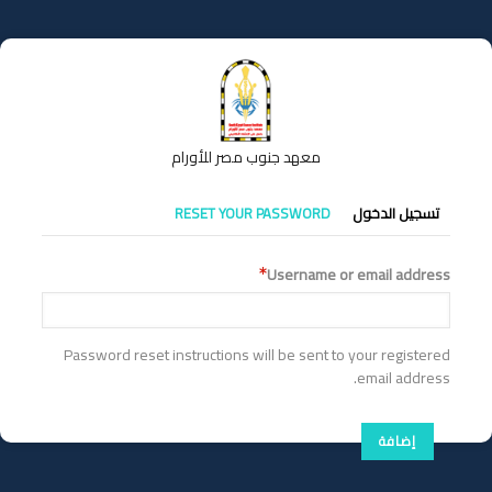
تجاوز
إلى
المحتوى
الرئيسي
معهد جنوب مصر للأورام
التبويبات
تسجيل الدخول
RESET YOUR PASSWORD
الأساسية
Username or email address
Password reset instructions will be sent to your registered
email address.