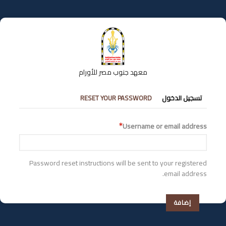
تجاوز
إلى
المحتوى
الرئيسي
معهد جنوب مصر للأورام
التبويبات
تسجيل الدخول
RESET YOUR PASSWORD
الأساسية
Username or email address
Password reset instructions will be sent to your registered
email address.