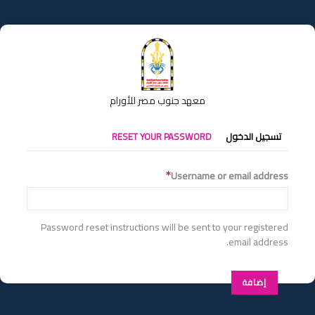
تجاوز
إلى
المحتوى
الرئيسي
معهد جنوب مصر للأورام
التبويبات
تسجيل الدخول
RESET YOUR PASSWORD
الأساسية
Username or email address
Password reset instructions will be sent to your registered
email address.