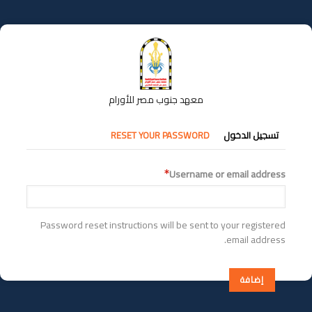
تجاوز
إلى
المحتوى
الرئيسي
معهد جنوب مصر للأورام
التبويبات
تسجيل الدخول
RESET YOUR PASSWORD
الأساسية
Username or email address
Password reset instructions will be sent to your registered
email address.